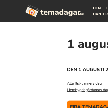
HEM
Hoppa
HANTER
till
innehåll
1 augu
DEN 1 AUGUSTI 
Alla flickvänners dag
Hembygdsgårdarnas da
FIRA TEMADAGA