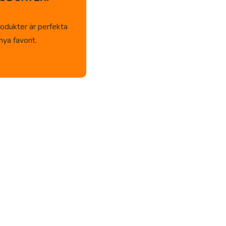
odukter är perfekta
ya favorit.