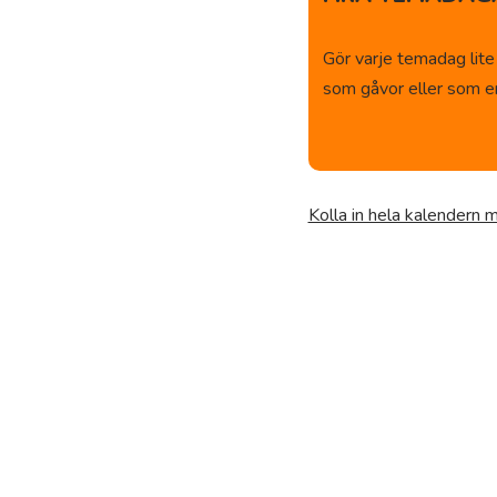
Gör varje temadag lite
som gåvor eller som en 
Kolla in hela kalendern