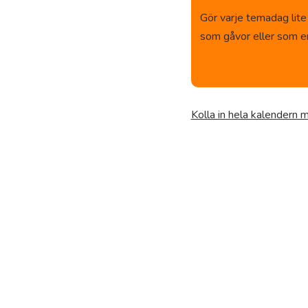
Gör varje temadag lite
som gåvor eller som en 
Kolla in hela kalendern