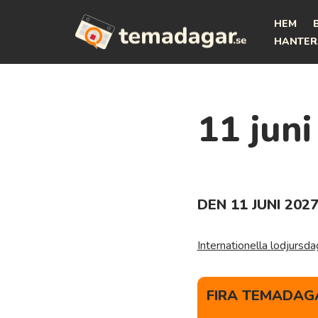
HEM
Hoppa
HANTER
till
innehåll
11 juni
DEN 11 JUNI 202
Internationella lodjursd
FIRA TEMADAGA