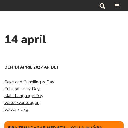
Hoppa
till
innehåll
14 april
DEN 14 APRIL 2027 ÄR DET
Cake and Cunnilingus Day
Cultural Unity Day
Mahl Language Day
Världskvantdagen
Volvons dag
FIRA TEMADAGAR MED STIL - KOLLA IN VÅRA