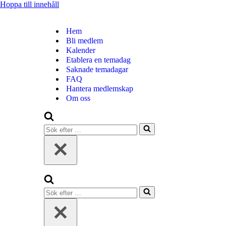
Hoppa till innehåll
Hem
Bli medlem
Kalender
Etablera en temadag
14 februari
Saknade temadagar
FAQ
Den 14 februari 2027 är det
Hantera medlemskap
Om oss
Alla hjärtans dag
Alla hjärtebarns dag
Sök
efter
…
Fira temadagar med stil - kolla in våra temadagsprodukter!
Gör varje temadag lite roligare med kläder och accessoarer som mat
överraskning till dig själv. Upptäck sortimentet och hitta din nya favo
Sök
efter
…