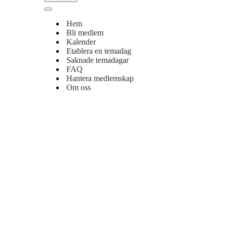
Kolla in hela kalendern med temadagar.
Navigeringsmeny
Hem
Bli medlem
Kalender
Etablera en temadag
Saknade temadagar
FAQ
Hantera medlemskap
Om oss