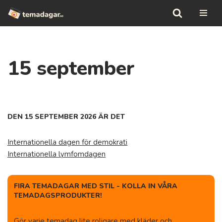
Hoppa
till
innehåll
15 september
DEN 15 SEPTEMBER 2026 ÄR DET
Internationella dagen för demokrati
Internationella lymfomdagen
FIRA TEMADAGAR MED STIL - KOLLA IN VÅRA
TEMADAGSPRODUKTER!
Gör varje temadag lite roligare med kläder och