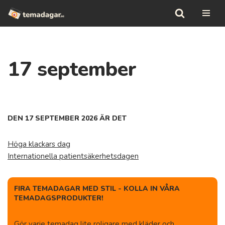
Hoppa
till
innehåll
17 september
DEN 17 SEPTEMBER 2026 ÄR DET
Höga klackars dag
Internationella patientsäkerhetsdagen
FIRA TEMADAGAR MED STIL - KOLLA IN VÅRA
TEMADAGSPRODUKTER!
Gör varje temadag lite roligare med kläder och