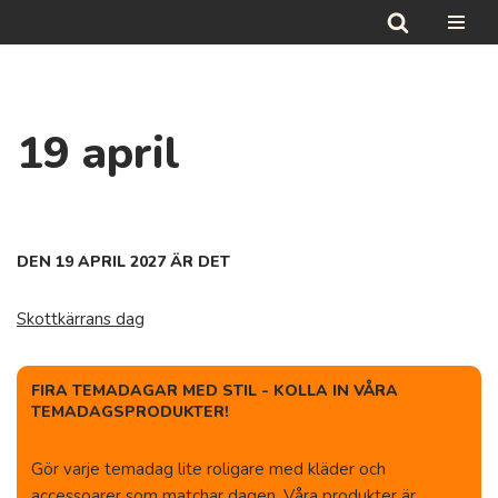
Hoppa
till
innehåll
19 april
DEN 19 APRIL 2027 ÄR DET
Skottkärrans dag
FIRA TEMADAGAR MED STIL - KOLLA IN VÅRA
TEMADAGSPRODUKTER!
Gör varje temadag lite roligare med kläder och
accessoarer som matchar dagen. Våra produkter är