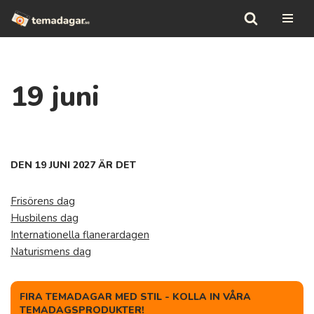
Hoppa
till
innehåll
19 juni
DEN 19 JUNI 2027 ÄR DET
Frisörens dag
Husbilens dag
Internationella flanerardagen
Naturismens dag
FIRA TEMADAGAR MED STIL - KOLLA IN VÅRA
TEMADAGSPRODUKTER!