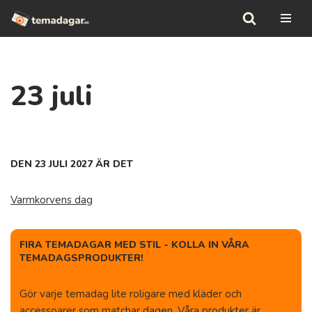
Hoppa
till
innehåll
23 juli
DEN 23 JULI 2027 ÄR DET
Varmkorvens dag
FIRA TEMADAGAR MED STIL - KOLLA IN VÅRA
TEMADAGSPRODUKTER!
Gör varje temadag lite roligare med kläder och
accessoarer som matchar dagen. Våra produkter är