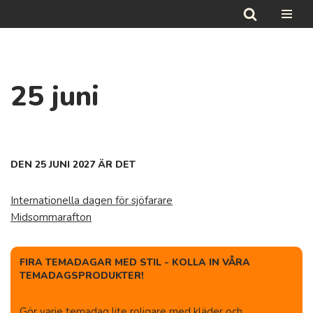
Hoppa
till
innehåll
25 juni
DEN 25 JUNI 2027 ÄR DET
Internationella dagen för sjöfarare
Midsommarafton
FIRA TEMADAGAR MED STIL - KOLLA IN VÅRA
TEMADAGSPRODUKTER!
Gör varje temadag lite roligare med kläder och