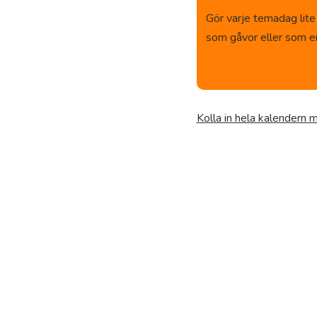
Gör varje temadag lite
som gåvor eller som en 
Kolla in hela kalendern