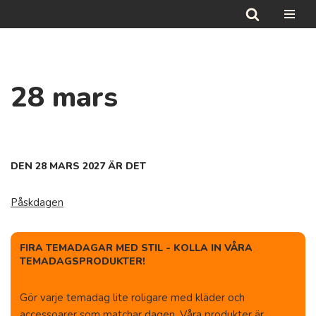
Hoppa
till
innehåll
28 mars
DEN 28 MARS 2027 ÄR DET
Påskdagen
FIRA TEMADAGAR MED STIL - KOLLA IN VÅRA
TEMADAGSPRODUKTER!
Gör varje temadag lite roligare med kläder och
accessoarer som matchar dagen. Våra produkter är