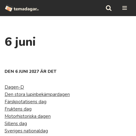
Hoppa
till
innehåll
6 juni
DEN 6 JUNI 2027 ÄR DET
Dagen-D
Den stora lupinbekämpardagen
Färskpotatisens dag
Fruktens dag
Motorhistoriska dagen
Sillens dag
Sveriges nationaldag