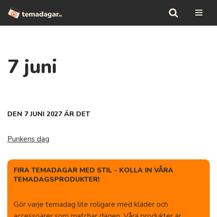
Hoppa
till
innehåll
7 juni
DEN 7 JUNI 2027 ÄR DET
Punkens dag
FIRA TEMADAGAR MED STIL - KOLLA IN VÅRA
TEMADAGSPRODUKTER!
Gör varje temadag lite roligare med kläder och
accessoarer som matchar dagen. Våra produkter är