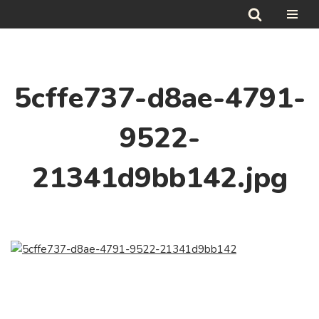
Hoppa
till
innehåll
5cffe737-d8ae-4791-
9522-
21341d9bb142.jpg