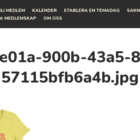
BLI MEDLEM
KALENDER
ETABLERA EN TEMADAG
SAKN
A MEDLEMSKAP
OM OSS
e01a-900b-43a5-
57115bfb6a4b.jpg