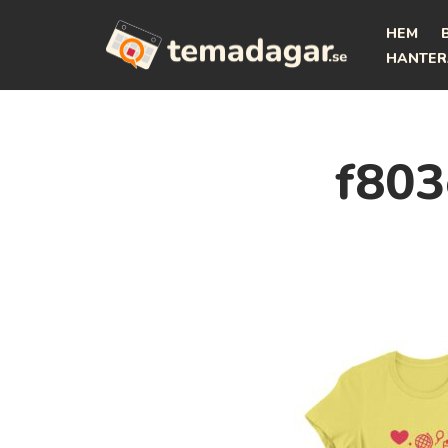
HEM
Hoppa
HANTER
till
innehåll
f803