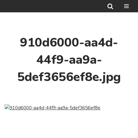
Hoppa
till
innehåll
910d6000-aa4d-
44f9-aa9a-
5def3656ef8e.jpg