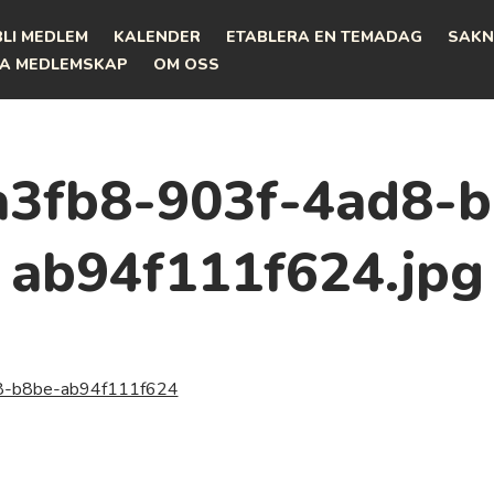
BLI MEDLEM
KALENDER
ETABLERA EN TEMADAG
SAKN
A MEDLEMSKAP
OM OSS
a3fb8-903f-4ad8-b
ab94f111f624.jpg