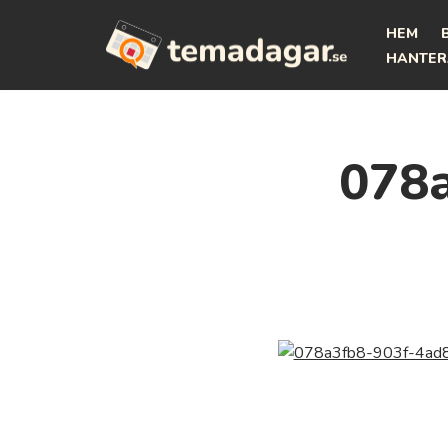
HEM
Hoppa
HANTER
till
innehåll
078