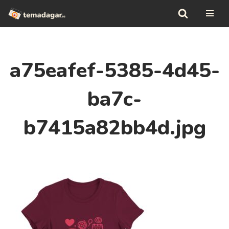
Hoppa
till
innehåll
a75eafef-5385-4d45-
ba7c-
b7415a82bb4d.jpg