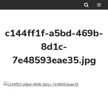
Hoppa
till
innehåll
c144ff1f-a5bd-469b-
8d1c-
7e48593eae35.jpg