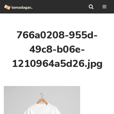
Hoppa
till
innehåll
766a0208-955d-
49c8-b06e-
1210964a5d26.jpg