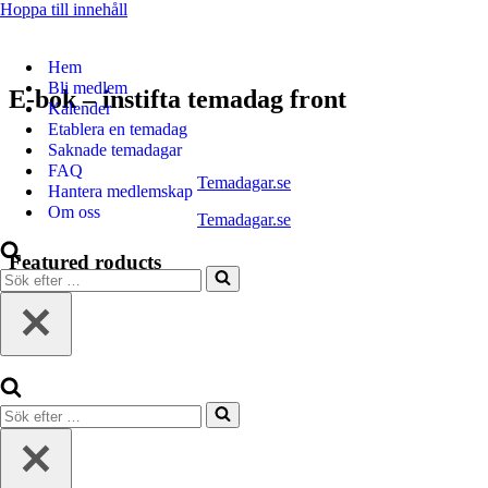
Hoppa till innehåll
Hem
Bli medlem
E-bok – instifta temadag front
Kalender
Etablera en temadag
Saknade temadagar
FAQ
Temadagar.se
Hantera medlemskap
Om oss
Temadagar.se
Featured roducts
Sök
efter
…
Sök
efter
…