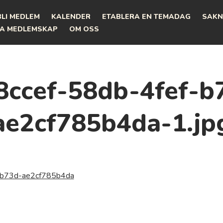
BLI MEDLEM
KALENDER
ETABLERA EN TEMADAG
SAKN
A MEDLEMSKAP
OM OSS
8ccef-58db-4fef-b
ae2cf785b4da-1.jp