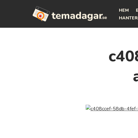
HEM
Hoppa
HANTER
till
innehåll
c40