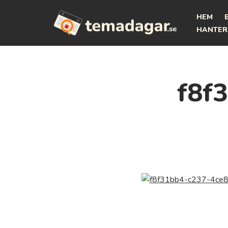
HEM
Hoppa
HANTER
till
innehåll
f8f