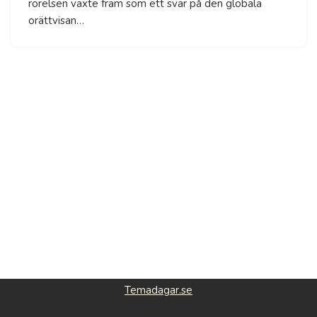
rörelsen växte fram som ett svar på den globala
orättvisan…
Temadagar.se