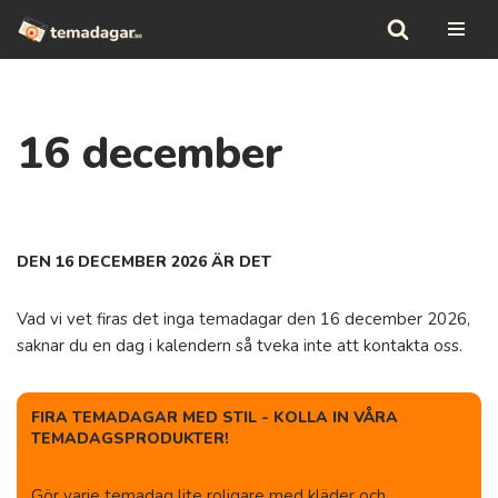
Hoppa
till
innehåll
16 december
DEN 16 DECEMBER 2026 ÄR DET
Vad vi vet firas det inga temadagar den 16 december 2026,
saknar du en dag i kalendern så tveka inte att kontakta oss.
FIRA TEMADAGAR MED STIL - KOLLA IN VÅRA
TEMADAGSPRODUKTER!
Gör varje temadag lite roligare med kläder och