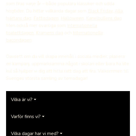
som firas varje år – både populära klassiker och udda
högtider. Du hittar välkända dagar som
Black Friday
,
Alla
hjärtans dag
,
Fettisdagen
,
Halloween
,
Kanelbullens dag
.
Men också mer ovanliga som
Internationella
toalettdagen
,
Kramens dag
och
Internationella
bacondagen
.
Oavsett om du vill skapa innehåll i sociala medier, planera
en kampanj, uppmärksamma något i skolan eller bara ha lite
kul så hjälper vi dig att hitta rätt dag att fira. Välkommen till
Sveriges största samling av temadagar!
Vilka är vi? ⏷
Varför finns vi? ⏷
Vilka dagar har vi med? ⏷