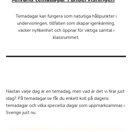
Temadagar kan fungera som naturliga hållpunkter i
undervisningen, tillfällen som skapar igenkänning,
väcker nyfikenhet och öppnar för viktiga samtal i
klassrummet.
Nästan varje dag är en temadag, men vad är det vi firar just
idag? På temadagar.se får du enkelt koll på dagens
temadagar och vilka speciella dagar som uppmärksammas i
Sverige just nu.
I vår temadagskalender har vi samlat över 900 temadagar