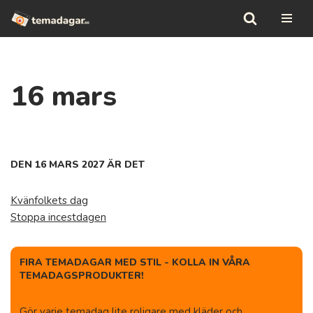
Hoppa
till
innehåll
16 mars
DEN 16 MARS 2027 ÄR DET
Kvänfolkets dag
Stoppa incestdagen
FIRA TEMADAGAR MED STIL - KOLLA IN VÅRA
TEMADAGSPRODUKTER!
Gör varje temadag lite roligare med kläder och