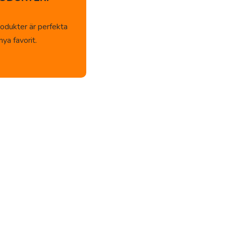
odukter är perfekta
ya favorit.