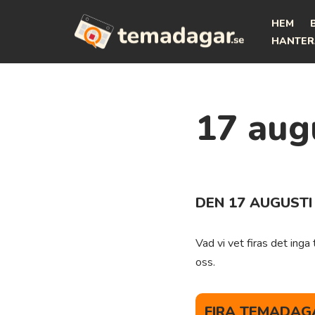
HEM
Hoppa
HANTER
till
innehåll
17 aug
DEN 17 AUGUSTI
Vad vi vet firas det ing
oss.
FIRA TEMADAGA