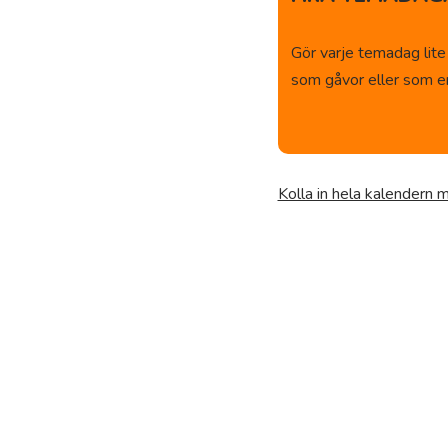
Gör varje temadag lite
som gåvor eller som en 
Kolla in hela kalendern