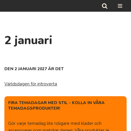
Hoppa
till
innehåll
2 januari
DEN 2 JANUARI 2027 ÄR DET
Världsdagen för introverta
FIRA TEMADAGAR MED STIL - KOLLA IN VÅRA
TEMADAGSPRODUKTER!
Gör varje temadag lite roligare med kläder och
accessoarer som matchar dagen. Våra produkter är