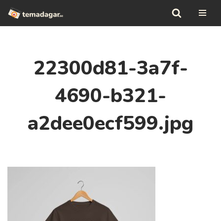
Hoppa
till
innehåll
22300d81-3a7f-
4690-b321-
a2dee0ecf599.jpg