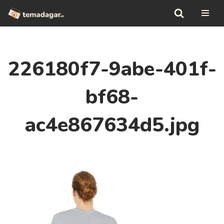
Hoppa
till
innehåll
226180f7-9abe-401f-
bf68-
ac4e867634d5.jpg