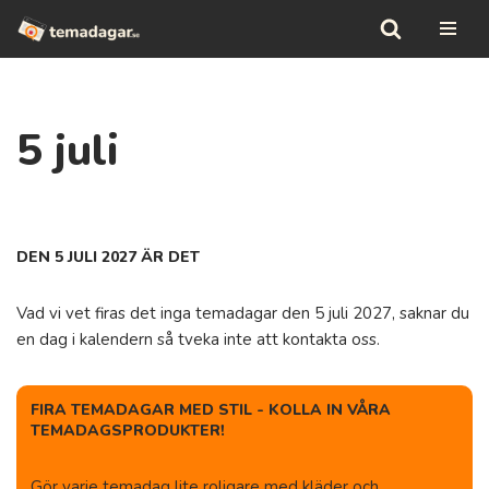
Hoppa
till
innehåll
5 juli
DEN 5 JULI 2027 ÄR DET
Vad vi vet firas det inga temadagar den 5 juli 2027, saknar du
en dag i kalendern så tveka inte att kontakta oss.
FIRA TEMADAGAR MED STIL - KOLLA IN VÅRA
TEMADAGSPRODUKTER!
Gör varje temadag lite roligare med kläder och