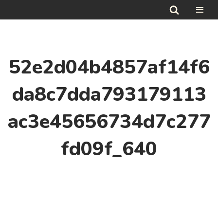
Hoppa
till
innehåll
52e2d04b4857af14f6
da8c7dda793179113
ac3e45656734d7c277
fd09f_640