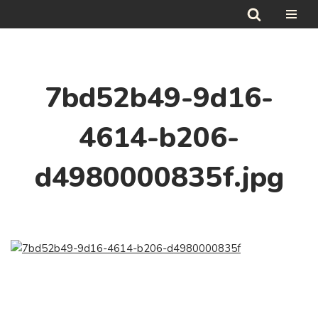
Hoppa
till
innehåll
7bd52b49-9d16-
4614-b206-
d4980000835f.jpg