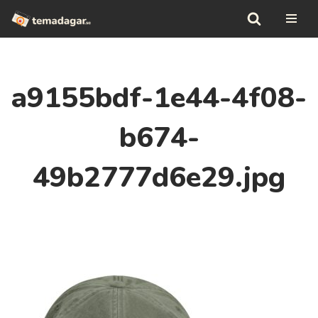
Hoppa
till
innehåll
a9155bdf-1e44-4f08-
b674-
49b2777d6e29.jpg