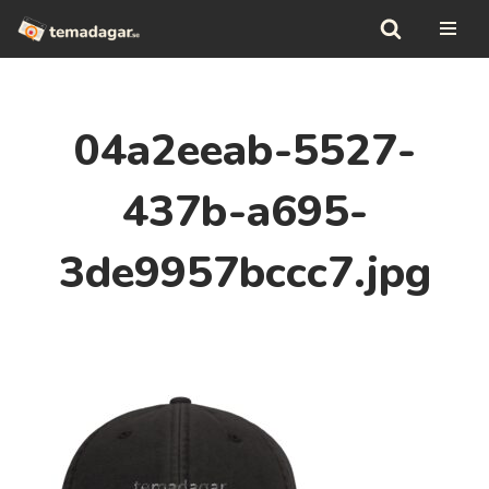
Hoppa
till
innehåll
04a2eeab-5527-
437b-a695-
3de9957bccc7.jpg