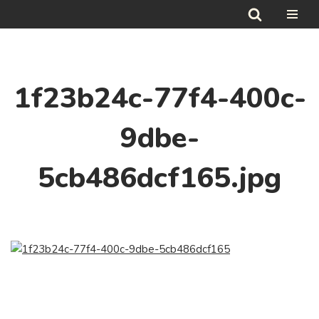
Hoppa
till
innehåll
1f23b24c-77f4-400c-
9dbe-
5cb486dcf165.jpg