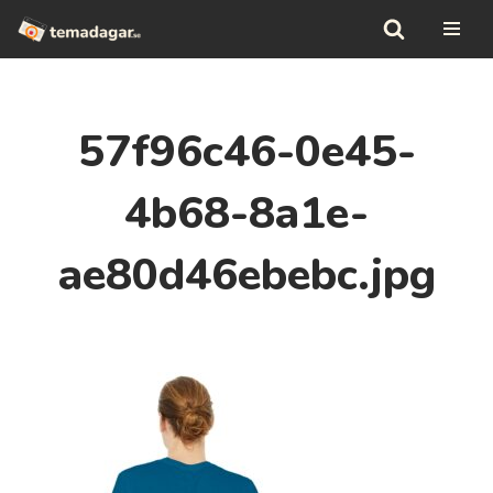
Hoppa
till
innehåll
57f96c46-0e45-
4b68-8a1e-
ae80d46ebebc.jpg