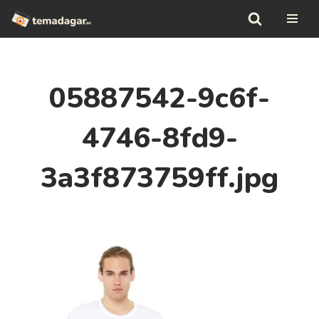
Hoppa
till
innehåll
05887542-9c6f-
4746-8fd9-
3a3f873759ff.jpg