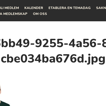
BLI MEDLEM
KALENDER
ETABLERA EN TEMADAG
SAKN
A MEDLEMSKAP
OM OSS
bb49-9255-4a56-
cbe034ba676d.jpg