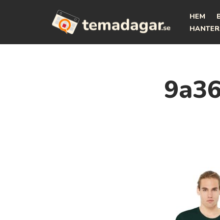
HEM
Hoppa
HANTER
till
innehåll
9a36