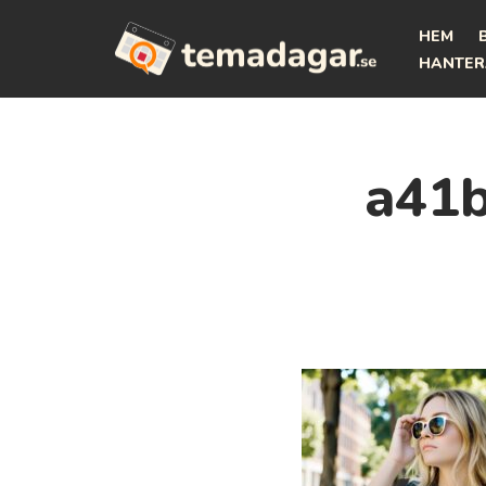
HEM
Hoppa
HANTER
till
innehåll
a41b