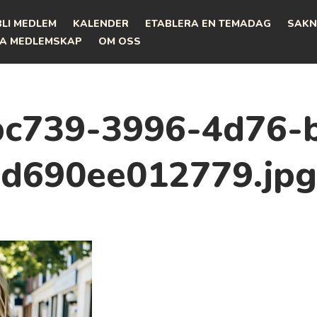
BLI MEDLEM
KALENDER
ETABLERA EN TEMADAG
SAKN
A MEDLEMSKAP
OM OSS
c739-3996-4d76-
d690ee012779.jpg