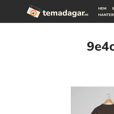
HEM
Hoppa
HANTER
till
innehåll
9e4