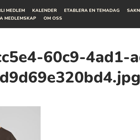
BLI MEDLEM
KALENDER
ETABLERA EN TEMADAG
SAKN
A MEDLEMSKAP
OM OSS
cc5e4-60c9-4ad1-a
d9d69e320bd4.jp