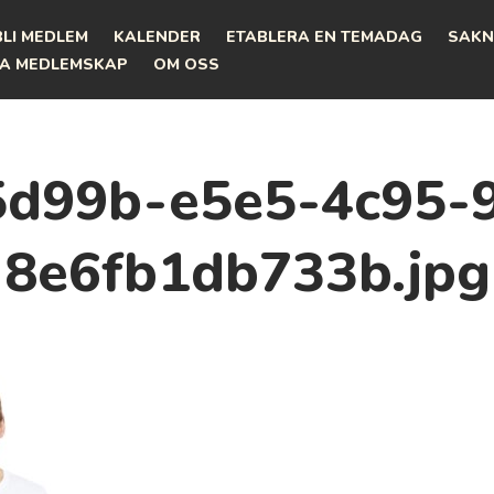
BLI MEDLEM
KALENDER
ETABLERA EN TEMADAG
SAKN
A MEDLEMSKAP
OM OSS
d99b-e5e5-4c95-
8e6fb1db733b.jpg