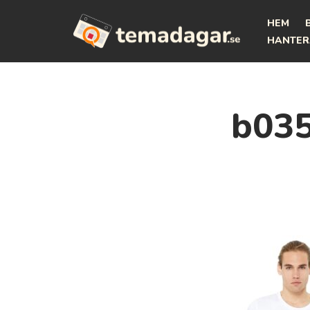
HEM
Hoppa
HANTER
till
innehåll
b035