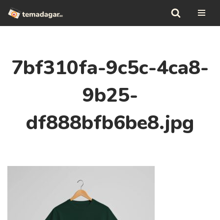
Hoppa
till
innehåll
7bf310fa-9c5c-4ca8-
9b25-
df888bfb6be8.jpg