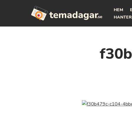
HEM
Hoppa
HANTER
till
innehåll
f30