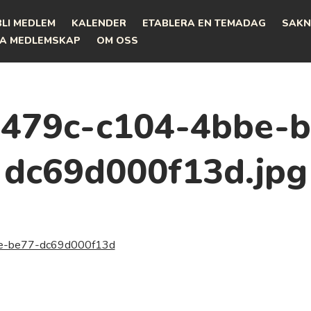
BLI MEDLEM
KALENDER
ETABLERA EN TEMADAG
SAKN
A MEDLEMSKAP
OM OSS
b479c-c104-4bbe-b
dc69d000f13d.jpg