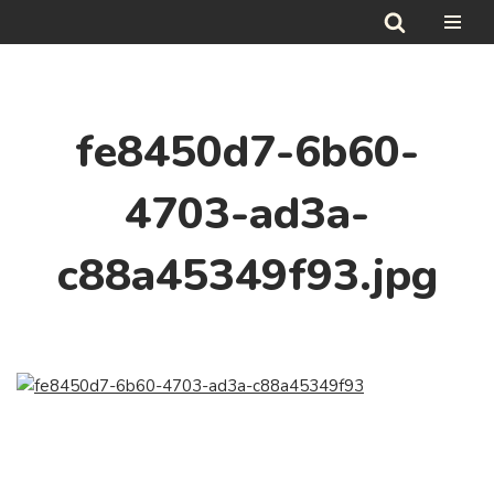
Hoppa
till
innehåll
fe8450d7-6b60-
4703-ad3a-
c88a45349f93.jpg