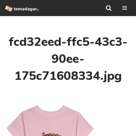
Hoppa
till
innehåll
fcd32eed-ffc5-43c3-
90ee-
175c71608334.jpg