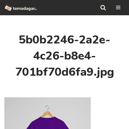
Hoppa
till
innehåll
5b0b2246-2a2e-
4c26-b8e4-
701bf70d6fa9.jpg