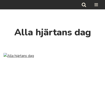
Hoppa
till
innehåll
Alla hjärtans dag